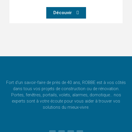
Découvir
Fort d’un savoir-faire de près de 40 ans, ROBBE est à vos côtés
dans tous vos projets de construction ou de rénovation.
Portes, fenêtres, portails, volets, alarmes, domotique… nos
experts sont à votre écoute pour vous aider à trouver vos
solutions du mieux-vivre.