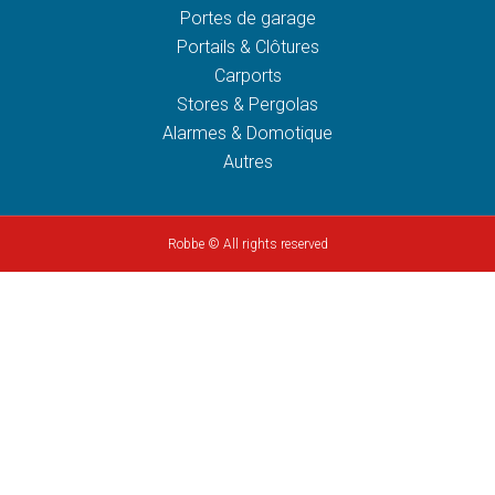
Portes de garage
Portails & Clôtures
Carports
Stores & Pergolas
Alarmes & Domotique
Autres
Robbe © All rights reserved