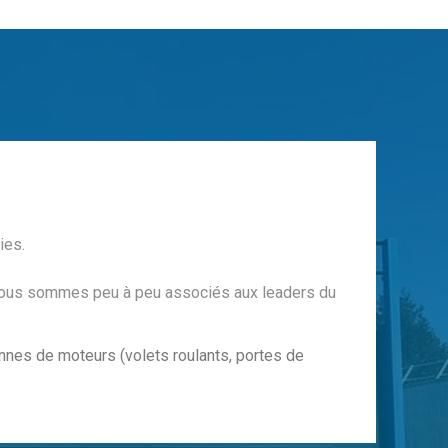
ies.
s nous sommes peu à peu associés aux leaders du
es de moteurs (volets roulants, portes de