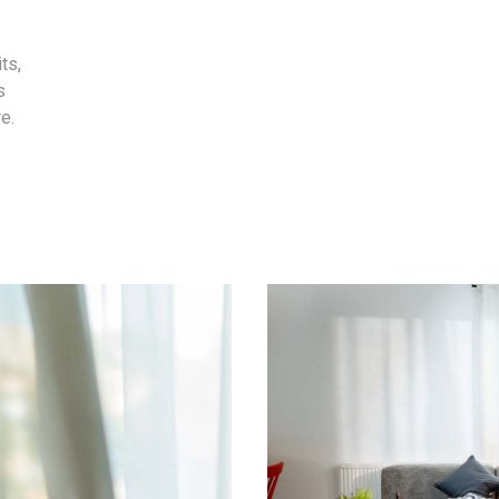
ts,
s
e.