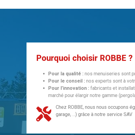
Pourquoi choisir ROBBE ?
Pour la qualité :
nos menuiseries sont pro
Pour le conseil :
nos experts sont à votre
Pour l’innovation :
fabricants et instal
marché pour élargir notre gamme (pergol
Chez ROBBE, nous nous occupons égal
garage, …) grâce à notre service SAV